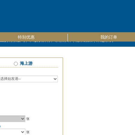
特别优惠
我的订单
册成立的有限公司）。版权所有。
条款条件
|
隐私政策
|
乘运条例
海上游
张
民
张